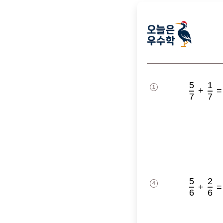
5
1
1
+
=
7
7
5
2
4
+
=
6
6