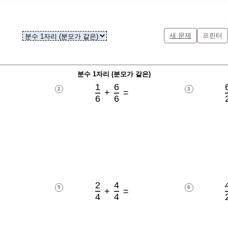
새 문제
프린터
분수 1자리 (분모가 같은)
1
6
2
3
+
=
6
6
2
4
5
6
+
=
4
4
2
+
4
=