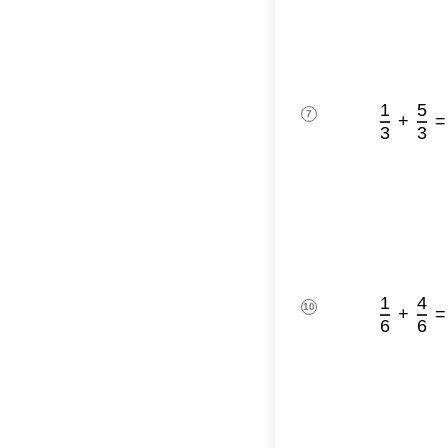
1
5
7
+
=
3
3
1
+
5
=
1
4
10
+
=
6
6