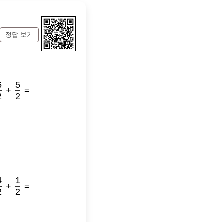
정답 보기
6
5
+
=
2
2
4
1
+
=
2
2