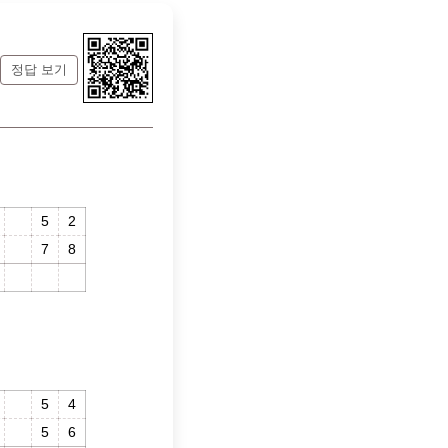
정답 보기
5
2
7
8
1
3
0
5
4
5
6