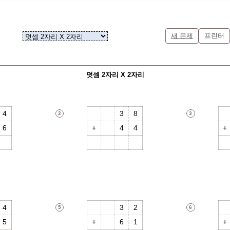
새 문제
프린터
덧셈 2자리 X 2자리
4
3
8
2
3
6
4
4
0
8
2
4
3
2
5
6
5
6
1