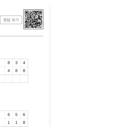
정답 보기
8
3
4
4
8
8
1
3
2
2
6
5
6
1
1
8